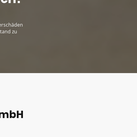
serschäden
stand zu
GmbH