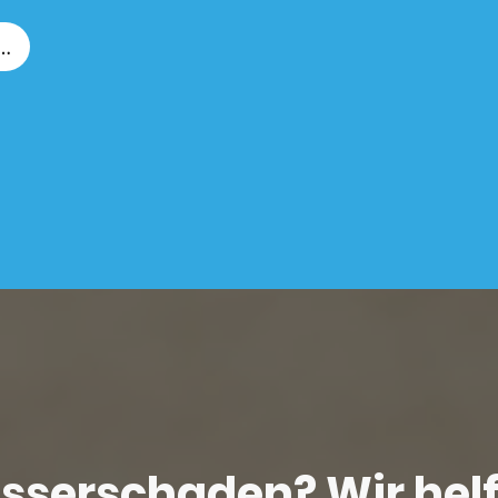
trocknung GmbH
serschaden? Wir hel