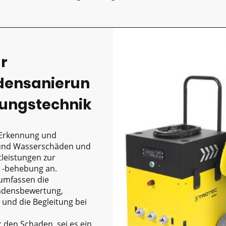
ür
densanierun
nungstechnik
e Erkennung und
 und Wasserschäden und
leistungen zur
 -behebung an.
umfassen die
adensbewertung,
und die Begleitung bei
r den Schaden, sei es ein